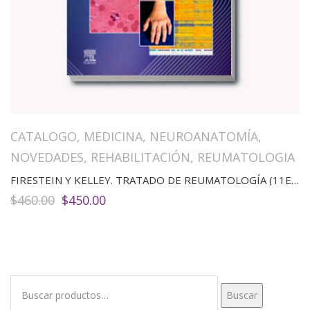
CATALOGO
,
MEDICINA
,
NEUROANATOMÍA
,
NOVEDADES
,
REHABILITACIÓN
,
REUMATOLOGIA
FIRESTEIN Y KELLEY. TRATADO DE REUMATOLOGÍA (11ED)
El
El
$
460.00
$
450.00
precio
precio
original
actual
era:
es:
$460.00.
$450.00.
Buscar
Buscar
por: