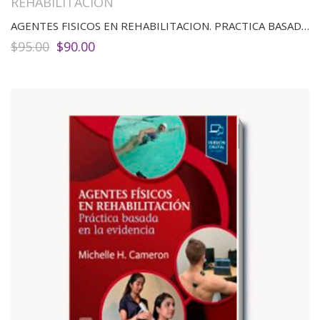
REHABILITACIÓN
AGENTES FISICOS EN REHABILITACION. PRACTICA BASADA EN EVIDENCIA
El
El
$
95.00
$
90.00
precio
precio
original
actual
era:
es:
$95.00.
$90.00.