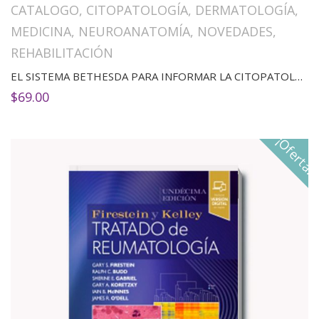
CATALOGO
,
CITOPATOLOGÍA
,
DERMATOLOGÍA
,
MEDICINA
,
NEUROANATOMÍA
,
NOVEDADES
,
REHABILITACIÓN
EL SISTEMA BETHESDA PARA INFORMAR LA CITOPATOLOGÍA DE TIROIDES(2ED)
$
69.00
¡Oferta!