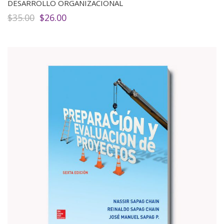
DESARROLLO ORGANIZACIONAL
El
El
$
35.00
$
26.00
precio
precio
original
actual
era:
es:
$35.00.
$26.00.