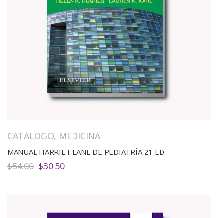
CATALOGO
,
MEDICINA
MANUAL HARRIET LANE DE PEDIATRÍA 21 ED
El
El
$
54.00
$
30.50
precio
precio
original
actual
era:
es:
$54.00.
$30.50.