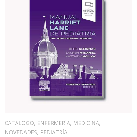
CATALOGO
,
ENFERMERÍA
,
MEDICINA
,
NOVEDADES
,
PEDIATRÍA