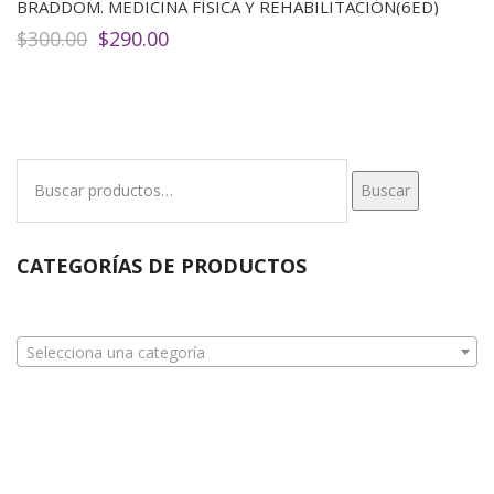
BRADDOM. MEDICINA FÍSICA Y REHABILITACIÓN(6ED)
El
El
$
300.00
$
290.00
precio
precio
original
actual
era:
es:
$300.00.
$290.00.
Buscar
Buscar
por:
CATEGORÍAS DE PRODUCTOS
Selecciona una categoría