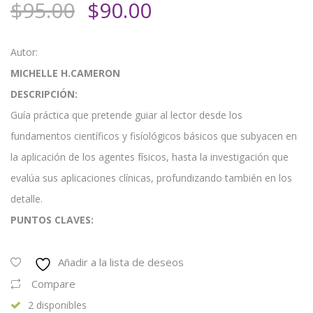
El
El
$
95.00
$
90.00
precio
precio
original
actual
Autor:
era:
es:
MICHELLE H.CAMERON
$95.00.
$90.00.
DESCRIPCIÓN:
Guía práctica que pretende guiar al lector desde los
fundamentos científicos y fisíológicos básicos que subyacen en
la aplicación de los agentes físicos, hasta la investigación que
evalúa sus aplicaciones clínicas, profundizando también en los
detalle.
PUNTOS CLAVES:
Añadir a la lista de deseos
Compare
2 disponibles