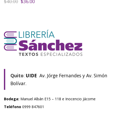
El
El
$
40.00
$
36.00
precio
precio
original
actual
era:
es:
$40.00.
$36.00.
Quito
:
UIDE
Av. Jórge Fernandes y Av. Simón
Bolívar.
Bodega:
Manuel Albán E15 – 118 e Inocencio Jácome
Teléfono
0999 847601