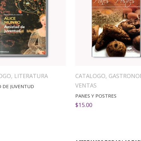
OGO
,
LITERATURA
CATALOGO
,
GASTRONO
VENTAS
D DE JUVENTUD
PANES Y POSTRES
$
15.00