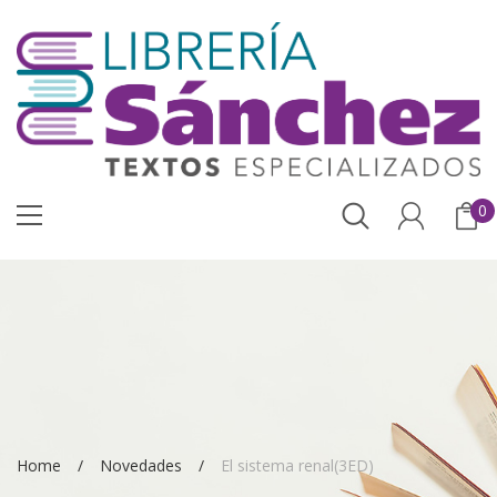
0
Home
Novedades
El sistema renal(3ED)