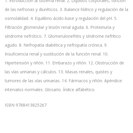
1. Introducción al sistema renal. 2. Líquidos corporales, función
de las nefronas y diuréticos. 3. Balance hídrico y regulación de la
osmolalidad. 4. Equilibrio ácido-base y regulación del pH. 5.
Filtración glomerular y lesión renal aguda. 6. Proteinuria y
síndrome nefrótico. 7. Glomerulonefritis y síndrome nefrítico
agudo. 8. Nefropatía diabética y nefropatía crónica. 9.
Insuficiencia renal y sustitución de la función renal. 10.
Hipertensión y riñón. 11. Embarazo y riñón. 12. Obstrucción de
las vías urinarias y cálculos. 13. Masas renales, quistes y
tumores de las vías urinarias. 14. Fármacos y riñón. Apéndice:
intervalos normales. Glosario. Índice alfabético.
ISBN 9788413825267