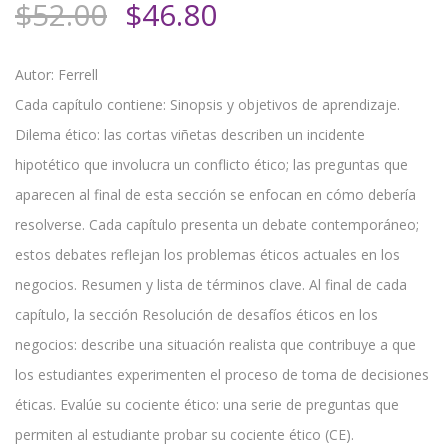
El
El
$
52.00
$
46.80
precio
precio
original
actual
Autor: Ferrell
era:
es:
Cada capítulo contiene: Sinopsis y objetivos de aprendizaje.
$52.00.
$46.80.
Dilema ético: las cortas viñetas describen un incidente
hipotético que involucra un conflicto ético; las preguntas que
aparecen al final de esta sección se enfocan en cómo debería
resolverse. Cada capítulo presenta un debate contemporáneo;
estos debates reflejan los problemas éticos actuales en los
negocios. Resumen y lista de términos clave. Al final de cada
capítulo, la sección Resolución de desafíos éticos en los
negocios: describe una situación realista que contribuye a que
los estudiantes experimenten el proceso de toma de decisiones
éticas. Evalúe su cociente ético: una serie de preguntas que
permiten al estudiante probar su cociente ético (CE).