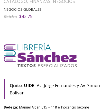
CATALOGO
,
FINANZAS
,
NEGOCIOS
NEGOCIOS GLOBALES
El
El
$
56.95
$
42.75
precio
precio
original
actual
era:
es:
$56.95.
$42.75.
Quito
:
UIDE
Av. Jórge Fernandes y Av. Simón
Bolívar.
Bodega:
Manuel Albán E15 – 118 e Inocencio Jácome