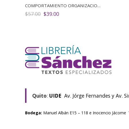
COMPORTAMIENTO ORGANIZACIONAL
El
El
$
57.00
$
39.00
precio
precio
original
actual
era:
es:
$57.00.
$39.00.
Quito
:
UIDE
Av. Jórge Fernandes y Av. S
Bodega:
Manuel Albán E15 – 118 e Inocencio Jácome