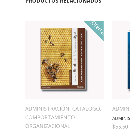
PRODUCTOS RELACIONADOS
¡Oferta!
ADMINISTRACIÓN
,
CATALOGO
,
ADMIN
COMPORTAMIENTO
ADMINI
ORGANIZACIONAL
$
55.50