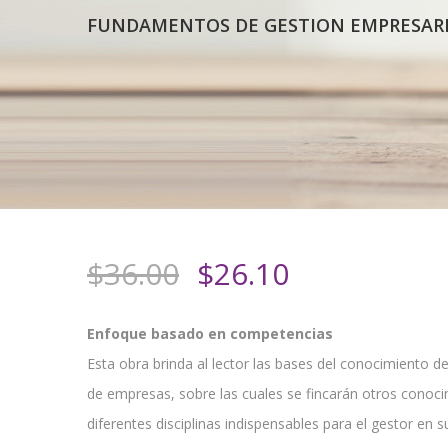
FUNDAMENTOS DE GESTION EMPRESAR
El
El
$
36.00
$
26.10
precio
precio
original
actual
Enfoque basado en competencias
era:
es:
Esta obra brinda al lector las bases del conocimiento de
$36.00.
$26.10.
de empresas, sobre las cuales se fincarán otros conoci
diferentes disciplinas indispensables para el gestor en 