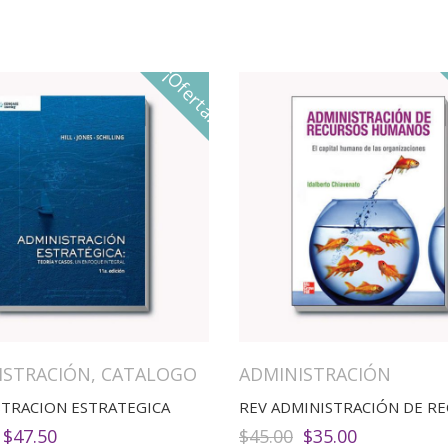
¡Oferta!
ISTRACIÓN
,
CATALOGO
ADMINISTRACIÓN
STRACION ESTRATEGICA
El
El
El
El
$
47.50
$
45.00
$
35.00