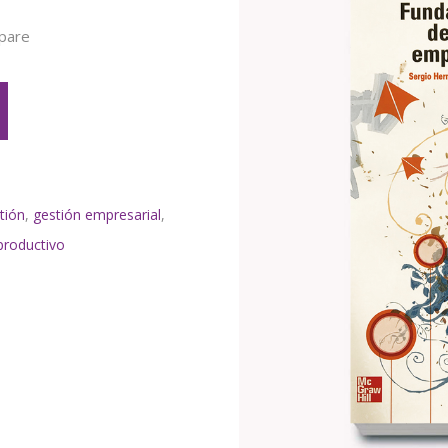
pare
tión
,
gestión empresarial
,
productivo