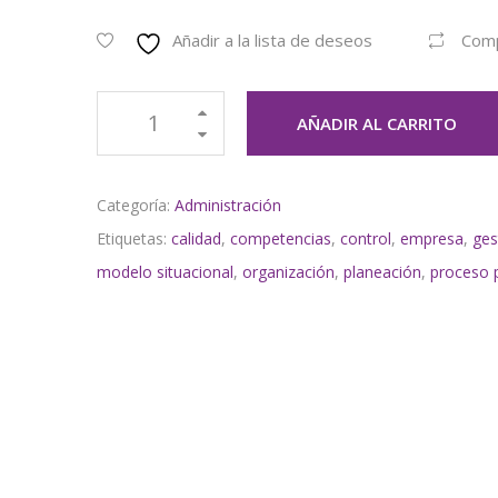
Añadir a la lista de deseos
Com
AÑADIR AL CARRITO
Categoría:
Administración
Etiquetas:
calidad
,
competencias
,
control
,
empresa
,
ges
modelo situacional
,
organización
,
planeación
,
proceso 