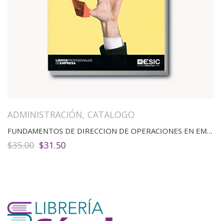
ADMINISTRACIÓN
,
CATALOGO
FUNDAMENTOS DE DIRECCION DE OPERACIONES EN EMPRESAS DE SERVICIOS
El
El
$
35.00
$
31.50
precio
precio
original
actual
era:
es:
$35.00.
$31.50.