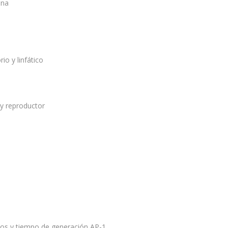
ana
o y linfático
y reproductor
mos y tiempo de generación AP-1