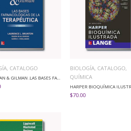
GÍA
,
CATALOGO
BIOLOGÍA
,
CATALOGO
,
QUÍMICA
GOODMAN & GILMAN .LAS BASES FARMACOLOGICAS DE LA TERAPEUTICA
0
HARPER BIOQUÍMICA ILUST
$
70.00