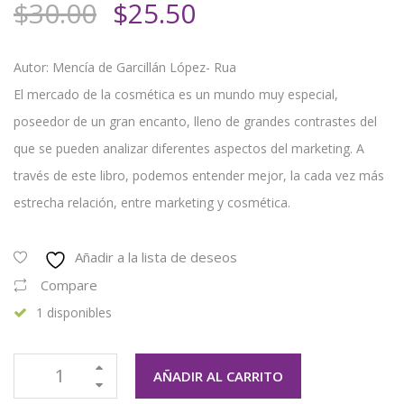
El
El
$
30.00
$
25.50
precio
precio
original
actual
Autor: Mencía de Garcillán López- Rua
era:
es:
El mercado de la cosmética es un mundo muy especial,
$30.00.
$25.50.
poseedor de un gran encanto, lleno de grandes contrastes del
que se pueden analizar diferentes aspectos del marketing. A
través de este libro, podemos entender mejor, la cada vez más
estrecha relación, entre marketing y cosmética.
Añadir a la lista de deseos
Compare
1 disponibles
AÑADIR AL CARRITO