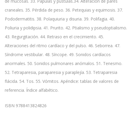
de mucosas. 33. Pápulas y pústulas.34. Alteración de pares
craneales. 35. Pérdida de peso. 36. Petequias y equimosis. 37.
Pododermatitis. 38. Polaquiuria y disuria. 39. Polifagia. 40.
Poliuria y polidipsia. 41. Prurito. 42. Ptialismo y pseudoptialismo.
43. Regurgitación. 44. Retraso en el crecimiento. 45.
Alteraciones del ritmo cardíaco y del pulso. 46. Seborrea. 47.
Síndrome vestibular. 48. Síncope. 49. Sonidos cardíacos
anormales. 50. Sonidos pulmonares anómalos. 51. Tenesmo.
52. Tetraparesia, paraparesia y paraplejía. 53. Tetraparesia
flácida. 54. Tos. 55. Vómitos. Apéndice: tablas de valores de
referencia. Índice alfabético.
ISBN 9788413824826