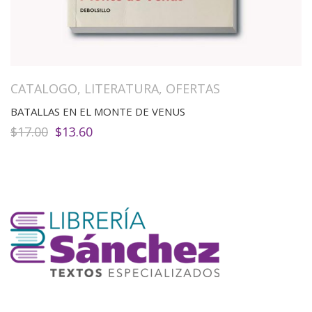
CATALOGO
,
LITERATURA
,
OFERTAS
BATALLAS EN EL MONTE DE VENUS
El
El
$
17.00
$
13.60
precio
precio
original
actual
era:
es:
$17.00.
$13.60.