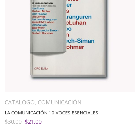
CATALOGO
,
COMUNICACIÓN
LA COMUNICACIÓN 10 VOCES ESENCIALES
El
El
$
30.00
$
21.00
precio
precio
original
actual
era:
es: