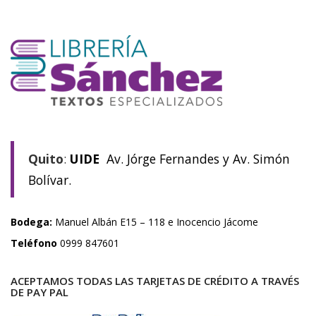
$30.00.
$21.00.
Quito
:
UIDE
Av. Jórge Fernandes y Av. Simón
Bolívar.
Bodega:
Manuel Albán E15 – 118 e Inocencio Jácome
Teléfono
0999 847601
ACEPTAMOS TODAS LAS TARJETAS DE CRÉDITO A TRAVÉS
DE PAY PAL