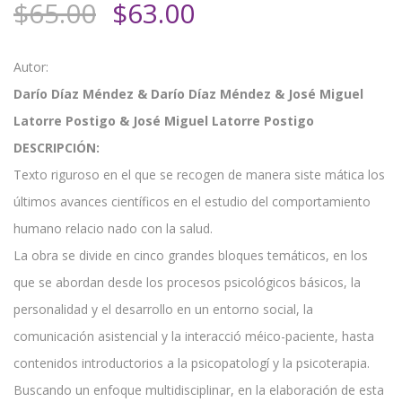
El
El
$
65.00
$
63.00
precio
precio
original
actual
Autor:
era:
es:
Darío Díaz Méndez & Darío Díaz Méndez & José Miguel
$65.00.
$63.00.
Latorre Postigo & José Miguel Latorre Postigo
DESCRIPCIÓN:
Texto riguroso en el que se recogen de manera siste mática los
últimos avances científicos en el estudio del comportamiento
humano relacio nado con la salud.
La obra se divide en cinco grandes bloques temáticos, en los
que se abordan desde los procesos psicológicos básicos, la
personalidad y el desarrollo en un entorno social, la
comunicación asistencial y la interacció méico-paciente, hasta
contenidos introductorios a la psicopatologí y la psicoterapia.
Buscando un enfoque multidisciplinar, en la elaboración de esta