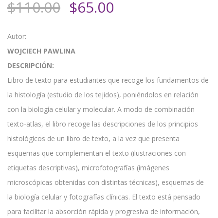
El
El
$
110.00
$
65.00
precio
precio
original
actual
Autor:
era:
es:
WOJCIECH PAWLINA
$110.00.
$65.00.
DESCRIPCIÓN:
Libro de texto para estudiantes que recoge los fundamentos de
la histología (estudio de los tejidos), poniéndolos en relación
con la biología celular y molecular. A modo de combinación
texto-atlas, el libro recoge las descripciones de los principios
histológicos de un libro de texto, a la vez que presenta
esquemas que complementan el texto (ilustraciones con
etiquetas descriptivas), microfotografías (imágenes
microscópicas obtenidas con distintas técnicas), esquemas de
la biología celular y fotografías clínicas. El texto está pensado
para facilitar la absorción rápida y progresiva de información,