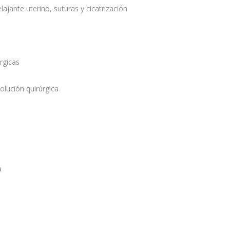
lajante uterino, suturas y cicatrización
rgicas
olución quirúrgica
a