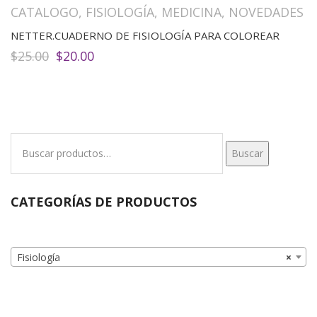
CATALOGO
,
FISIOLOGÍA
,
MEDICINA
,
NOVEDADES
NETTER.CUADERNO DE FISIOLOGÍA PARA COLOREAR
El
El
$
25.00
$
20.00
precio
precio
original
actual
era:
es:
$25.00.
$20.00.
Buscar
Buscar
por:
CATEGORÍAS DE PRODUCTOS
Fisiología
×