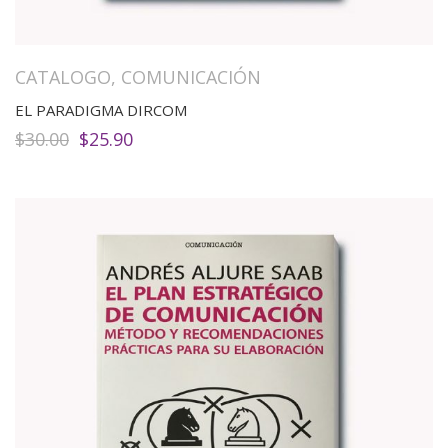
CATALOGO
,
COMUNICACIÓN
EL PARADIGMA DIRCOM
El
El
$
30.00
$
25.90
precio
precio
original
actual
era:
es:
$30.00.
$25.90.