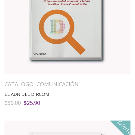
CATALOGO
,
COMUNICACIÓN
EL ADN DEL DIRCOM
El
El
$
30.00
$
25.90
precio
precio
original
actual
era:
es:
¡Oferta!
$30.00.
$25.90.