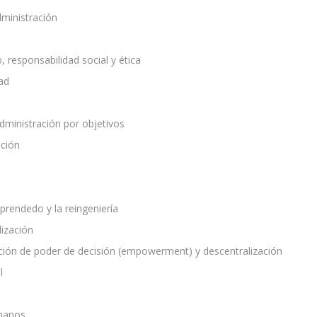
dministración
 responsabilidad social y ética
ad
administración por objetivos
ación
mprendedo y la reingeniería
lización
gación de poder de decisión (empowerment) y descentralización
l
umanos