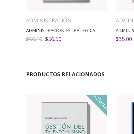
ADMINISTRACIÓN
ADMIN
ADMINISTRACION ESTRATEGICA
ADMINI
El
El
$
66.10
$
56.50
$
35.00
precio
precio
original
actual
era:
es:
$66.10.
$56.50.
PRODUCTOS RELACIONADOS
¡Oferta!