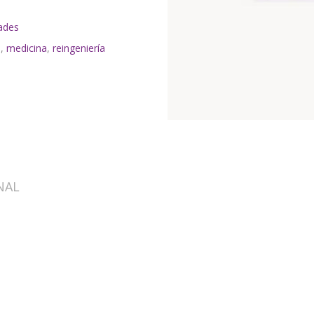
ades
n
,
medicina
,
reingeniería
NAL