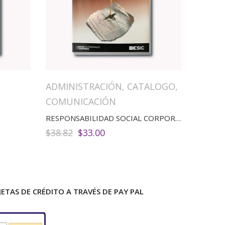
ADMINISTRACIÓN
,
CATALOGO
,
COMUNICACIÓN
RESPONSABILIDAD SOCIAL CORPORATIVA
El
El
$
38.82
$
33.00
precio
precio
original
actual
era:
es:
$38.82.
$33.00.
ETAS DE CRÉDITO A TRAVÉS DE PAY PAL