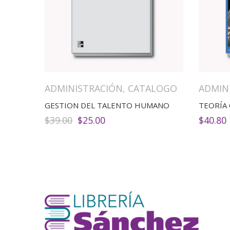
ADMINISTRACIÓN
,
CATALOGO
ADMIN
GESTION DEL TALENTO HUMANO
TEORÍA
El
El
$
39.00
$
25.00
$
40.80
precio
precio
original
actual
era:
es:
$39.00.
$25.00.