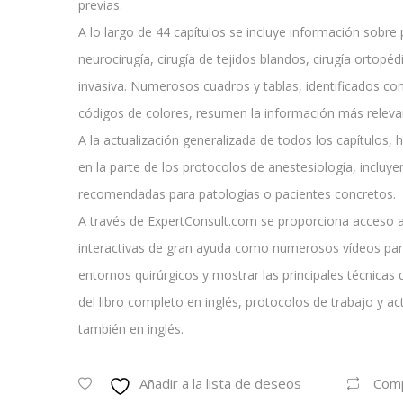
previas.
A lo largo de 44 capítulos se incluye información sobre p
neurocirugía, cirugía de tejidos blandos, cirugía ortopé
invasiva. Numerosos cuadros y tablas, identificados con
códigos de colores, resumen la información más releva
A la actualización generalizada de todos los capítulos, h
en la parte de los protocolos de anestesiología, incluy
recomendadas para patologías o pacientes concretos.
A través de ExpertConsult.com se proporciona acceso
interactivas de gran ayuda como numerosos vídeos par
entornos quirúrgicos y mostrar las principales técnicas 
del libro completo en inglés, protocolos de trabajo y a
también en inglés.
Añadir a la lista de deseos
Com