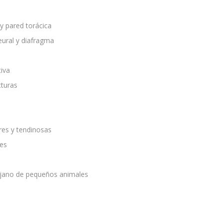
 y pared torácica
leural y diafragma
tiva
cturas
res y tendinosas
nes
rujano de pequeños animales