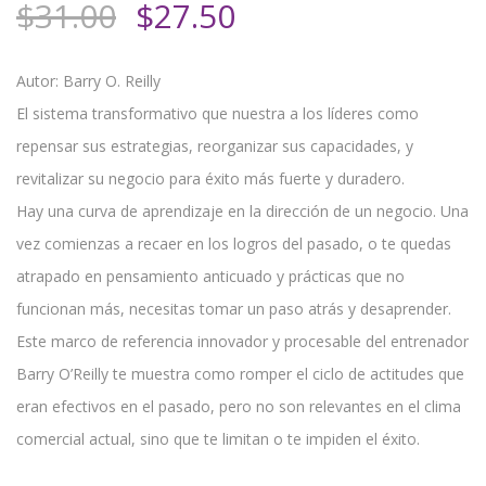
El
El
$
31.00
$
27.50
precio
precio
original
actual
Autor: Barry O. Reilly
era:
es:
El sistema transformativo que nuestra a los líderes como
$31.00.
$27.50.
repensar sus estrategias, reorganizar sus capacidades, y
revitalizar su negocio para éxito más fuerte y duradero.
Hay una curva de aprendizaje en la dirección de un negocio. Una
vez comienzas a recaer en los logros del pasado, o te quedas
atrapado en pensamiento anticuado y prácticas que no
funcionan más, necesitas tomar un paso atrás y desaprender.
Este marco de referencia innovador y procesable del entrenador
Barry O’Reilly te muestra como romper el ciclo de actitudes que
eran efectivos en el pasado, pero no son relevantes en el clima
comercial actual, sino que te limitan o te impiden el éxito.