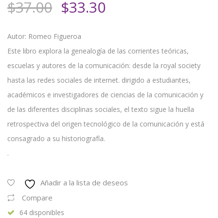
El
El
$
37.00
$
33.30
precio
precio
original
actual
Autor: Romeo Figueroa
era:
es:
Este libro explora la genealogía de las corrientes teóricas,
$37.00.
$33.30.
escuelas y autores de la comunicación: desde la royal society
hasta las redes sociales de internet. dirigido a estudiantes,
académicos e investigadores de ciencias de la comunicación y
de las diferentes disciplinas sociales, el texto sigue la huella
retrospectiva del origen tecnológico de la comunicación y está
consagrado a su historiografía.
.
Añadir a la lista de deseos
Compare
64 disponibles