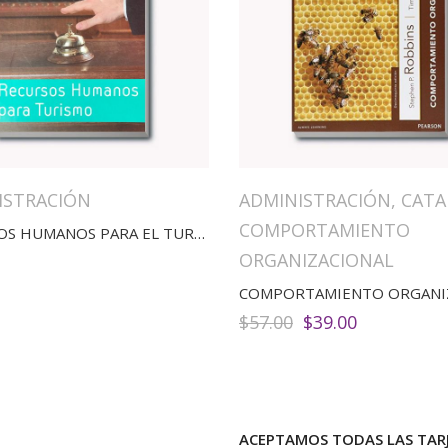
ISTRACIÓN
ADMINISTRACIÓN
,
CAT
COMPORTAMIENTO
RECURSOS HUMANOS PARA EL TURISMO
ORGANIZACIONAL
El
El
$
57.00
$
39.00
precio
precio
original
actual
era:
es:
$57.00.
$39.00.
ACEPTAMOS TODAS LAS TARJ