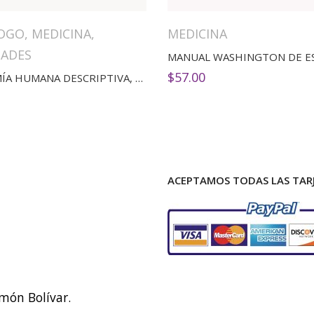
OGO
,
MEDICINA
,
MEDICINA
ADES
$
57.00
ANATOMÍA HUMANA DESCRIPTIVA, TOPOGRÁFICA Y FUNCIONAL. TOMO 3. MIEMBROS(11ED)
ACEPTAMOS TODAS LAS TARJ
imón Bolívar.