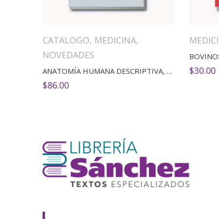
CATALOGO
,
MEDICINA
,
MEDIC
NOVEDADES
BOVINO
$
30.00
ANATOMÍA HUMANA DESCRIPTIVA, TOPOGRÁFICA Y FUNCIONAL. TOMO 3. MIEMBROS(11ED)
$
86.00