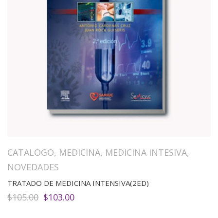
CATALOGO
,
MEDICINA
,
MEDICINA INTESIVA
,
NOVEDADES
TRATADO DE MEDICINA INTENSIVA(2ED)
El
El
$
105.00
$
103.00
precio
precio
original
actual