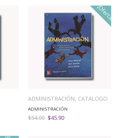
¡Oferta!
ADMINISTRACIÓN
,
CATALOGO
ADMINISTRACIÓN
El
El
$
54.00
$
45.90
precio
precio
original
actual
era:
es: