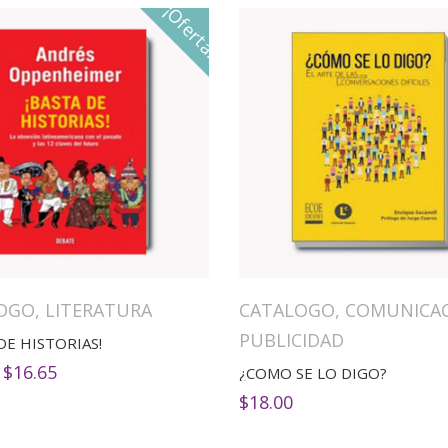
¡Oferta!
OGO
,
LITERATURA
CATALOGO
,
COMUNICA
PUBLICIDAD
 DE HISTORIAS!
El
El
$
16.65
¿COMO SE LO DIGO?
precio
precio
$
18.00
original
actual
era:
es:
$22.20.
$16.65.