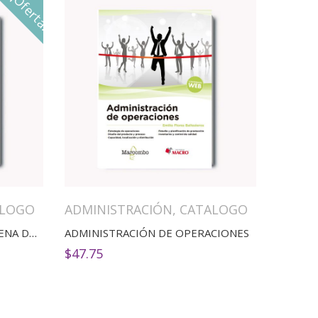
¡Oferta!
$54.00.
$45.90.
ALOGO
ADMINISTRACIÓN
,
CATALOGO
ADMINISTRACIÓN DE LA CADENA DE SUMINISTRO
ADMINISTRACIÓN DE OPERACIONES
$
47.75