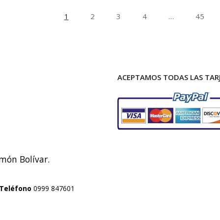
1
2
3
4
…
45
ACEPTAMOS TODAS LAS TARJ
imón Bolívar.
Teléfono
0999 847601