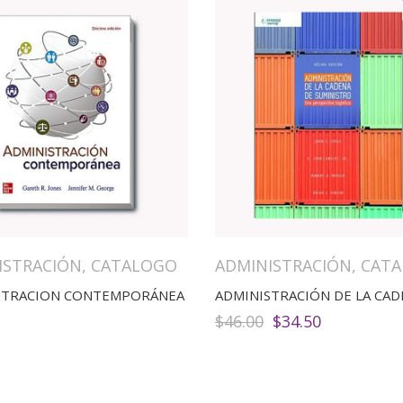
ISTRACIÓN
,
CATALOGO
ADMINISTRACIÓN
,
CAT
STRACION CONTEMPORÁNEA
El
El
$
46.00
$
34.50
precio
precio
original
actual
era:
es:
$46.00.
$34.50.